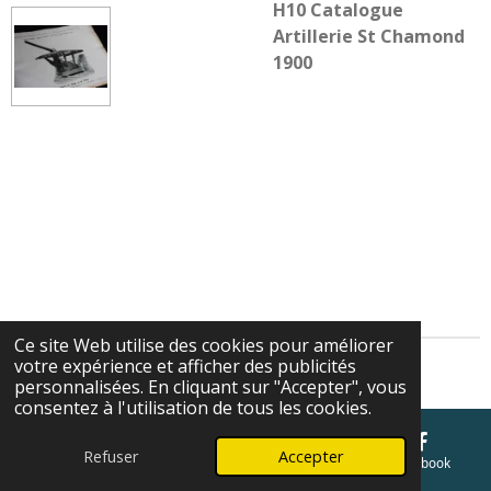
H10 Catalogue
Artillerie St Chamond
1900
Ce site Web utilise des cookies pour améliorer
votre expérience et afficher des publicités
Cgv
personnalisées. En cliquant sur "Accepter", vous
consentez à l'utilisation de tous les cookies.
Refuser
Accepter
E-mail
Téléphone
Carte
Facebook