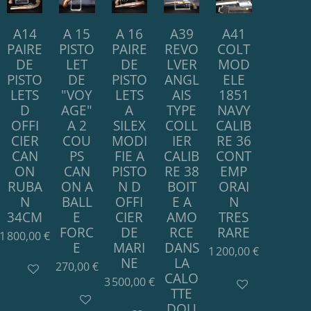
A14
A 15
A 16
A39
A41
PAIRE
PISTO
PAIRE
REVO
COLT
DE
LET
DE
LVER
MOD
PISTO
DE
PISTO
ANGL
ELE
LETS
"VOY
LETS
AIS
1851
D
AGE"
A
TYPE
NAVY
OFFI
A 2
SILEX
COLL
CALIB
CIER
COU
MODI
IER
RE 36
CAN
PS
FIE A
CALIB
CONT
ON
CAN
PISTO
RE 38
EMP
RUBA
ON A
N D
BOIT
ORAI
N
BALL
OFFI
E A
N
34CM
E
CIER
AMO
TRES
FORC
DE
RCE
RARE
1 800,00 €
E
MARI
DANS
1 200,00 €
NE
LA
270,00 €
Ajouter au panier
CALO
3 500,00 €
Ajouter au panie
TTE
Ajouter au panier
DOU