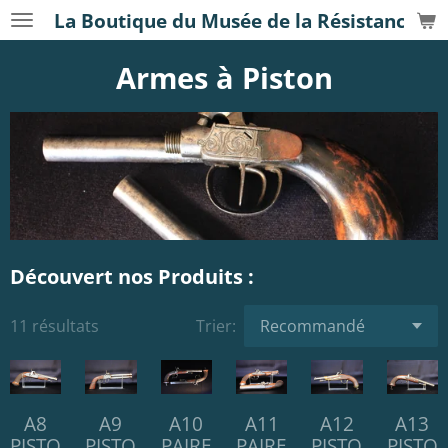
La Boutique du Musée de la Résistance
Passer
au
Armes à Piston
contenu
principal
Découvert nos Produits :
11 résultats
Trier:
A8
A9
A10
A11
A12
A13
PISTO
PISTO
PAIRE
PAIRE
PISTO
PISTO