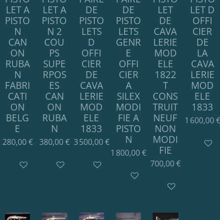
LET A
LET A
DE
DE
LET
LET D
PISTO
PISTO
PISTO
PISTO
DE
OFFI
N
N 2
LETS
LETS
CAVA
CIER
CAN
COU
D
GENR
LERIE
DE
ON
PS
OFFI
E
MOD
LA
RUBA
SUPE
CIER
OFFI
ELE
CAVA
N
RPOS
DE
CIER
1822
LERIE
FABRI
ES
CAVA
A
T
MOD
CATI
CAN
LERIE
SILEX
CONS
ELE
ON
ON
MOD
MODI
TRUIT
1833
BELG
RUBA
ELE
FIE A
NEUF
1 600,00 
E
N
1833
PISTO
NON
N
MODI
280,00 €
380,00 €
3 500,00 €
Ajouter
FIE
1 800,00 €
700,00 €
Ajouter au panier
Ajouter au panier
Ajouter au panier
Ajouter au panier
Ajouter au panie