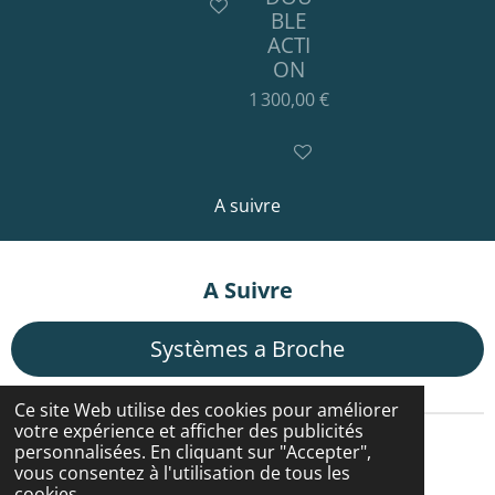
Ajouter au panier
BLE
ACTI
ON
1 300,00 €
Ajouter au panier
A suivre
A Suivre
Systèmes a Broche
Ce site Web utilise des cookies pour améliorer
votre expérience et afficher des publicités
Cgv
personnalisées. En cliquant sur "Accepter",
vous consentez à l'utilisation de tous les
cookies.