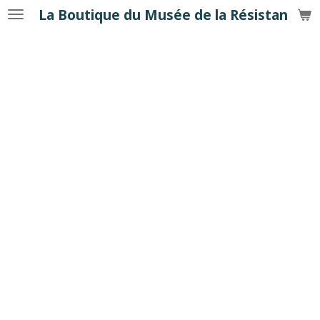
La Boutique du Musée de la Résistance
Passer
au
contenu
principal