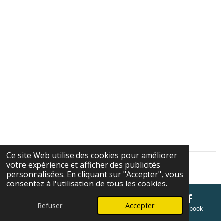
Ce site Web utilise des cookies pour améliorer
votre expérience et afficher des publicités
Cgv
personnalisées. En cliquant sur "Accepter", vous
consentez à l'utilisation de tous les cookies.
Refuser
Accepter
E-mail
Téléphone
Carte
Facebook