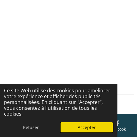
Ce site Web utilise des cookies pour améliorer
votre expérience et afficher des publicités
personnalisées. En cliquant sur "Accepter",
Cgv
vous consentez à l'utilisation de tous les
cookies.
Refuser
Accepter
E-mail
Téléphone
Carte
Facebook