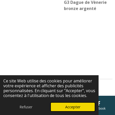
G3 Dague de Vènerie
bronze argenté
Ce site Web utilise des cookies pour améliorer
votre expérience et afficher des publicités
Cgv
personnalisées. En cliquant sur "Accepter", vous
consentez à l'utilisation de tous les cookies.
Refuser
Accepter
E-mail
Téléphone
Carte
Facebook