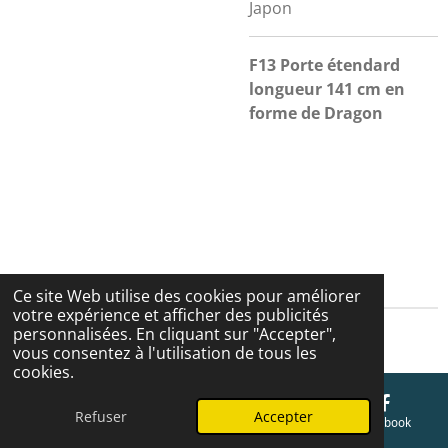
Japon
F13 Porte étendard
longueur 141 cm en
forme de Dragon
Ce site Web utilise des cookies pour améliorer
votre expérience et afficher des publicités
personnalisées. En cliquant sur "Accepter",
Cgv
vous consentez à l'utilisation de tous les
cookies.
Refuser
Accepter
E-mail
Téléphone
Carte
Facebook