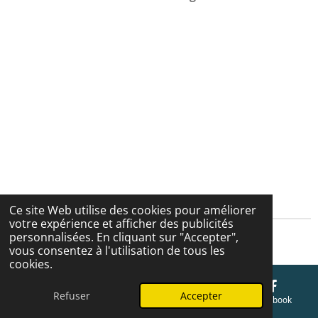
Ce site Web utilise des cookies pour améliorer
votre expérience et afficher des publicités
personnalisées. En cliquant sur "Accepter",
Cgv
vous consentez à l'utilisation de tous les
cookies.
Refuser
Accepter
E-mail
Téléphone
Carte
Facebook