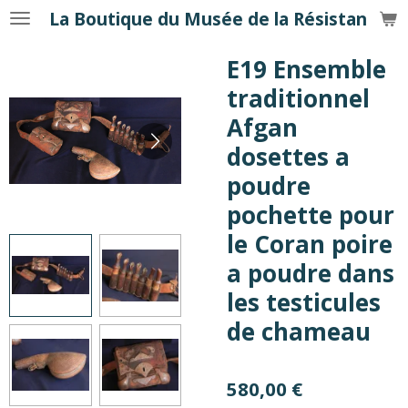
La Boutique du Musée de la Résistance
Passer
au
E19 Ensemble
contenu
principal
traditionnel
Afgan
dosettes a
poudre
pochette pour
le Coran poire
a poudre dans
les testicules
de chameau
580,00 €