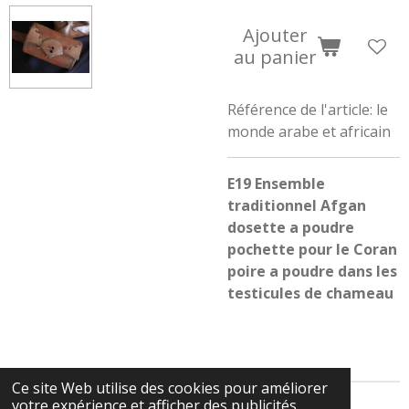
Ajouter
au panier
Référence de l'article:
le
monde arabe et africain
E19 Ensemble
traditionnel Afgan
dosette a poudre
pochette pour le Coran
poire a poudre dans les
testicules de chameau
Ce site Web utilise des cookies pour améliorer
votre expérience et afficher des publicités