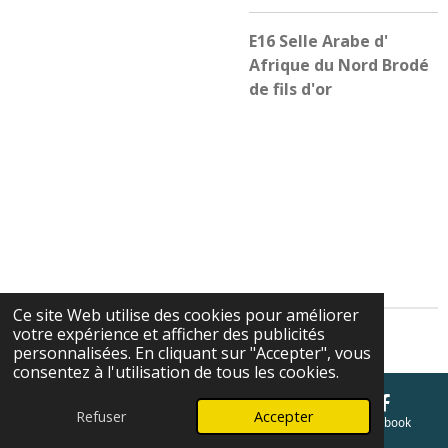
E16 Selle Arabe d'
Afrique du Nord Brodé
de fils d'or
Ce site Web utilise des cookies pour améliorer
votre expérience et afficher des publicités
Cgv
personnalisées. En cliquant sur "Accepter", vous
consentez à l'utilisation de tous les cookies.
Refuser
Accepter
E-mail
Téléphone
Carte
Facebook