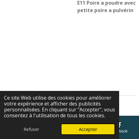
E11 Poire a poudre avec
petite poire a pulvérin
Ce site Web utilise des cookies pour améliorer
votre expérience et afficher des publicités
Cgv
personnalisées. En cliquant sur "Accepter", vous
consentez à l'utilisation de tous les cookies.
Refuser
Accepter
E-mail
Téléphone
Carte
Facebook