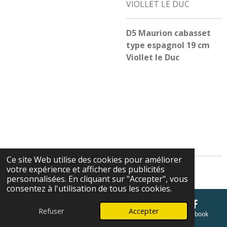
VIOLLET LE DUC
D5 Maurion cabasset
type espagnol 19 cm
Viollet le Duc
Ce site Web utilise des cookies pour améliorer
votre expérience et afficher des publicités
Cgv
personnalisées. En cliquant sur "Accepter", vous
consentez à l'utilisation de tous les cookies.
Refuser
Accepter
E-mail
Téléphone
Carte
Facebook