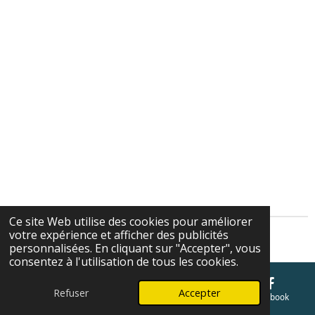
Ce site Web utilise des cookies pour améliorer
votre expérience et afficher des publicités
Cgv
personnalisées. En cliquant sur "Accepter", vous
consentez à l'utilisation de tous les cookies.
Refuser
Accepter
E-mail
Téléphone
Carte
Facebook