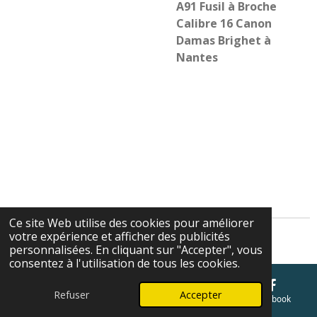
A91 Fusil à Broche
Calibre 16 Canon
Damas Brighet à
Nantes
Ce site Web utilise des cookies pour améliorer
votre expérience et afficher des publicités
Cgv
personnalisées. En cliquant sur "Accepter", vous
consentez à l'utilisation de tous les cookies.
Refuser
Accepter
E-mail
Téléphone
Carte
Facebook