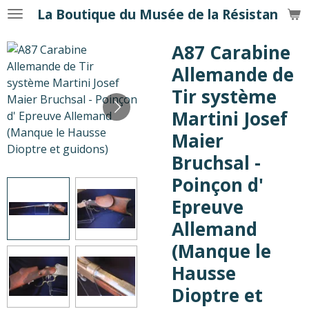
La Boutique du Musée de la Résistance
Passer
au
A87 Carabine
contenu
principal
Allemande de
Tir système
Martini Josef
Maier
Bruchsal -
Poinçon d'
Epreuve
Allemand
(Manque le
Hausse
Dioptre et