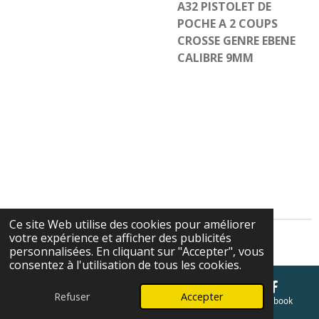
A32 PISTOLET DE
POCHE A 2 COUPS
CROSSE GENRE EBENE
CALIBRE 9MM
Ce site Web utilise des cookies pour améliorer
votre expérience et afficher des publicités
Cgv
personnalisées. En cliquant sur "Accepter", vous
consentez à l'utilisation de tous les cookies.
Refuser
Accepter
E-mail
Téléphone
Carte
Facebook