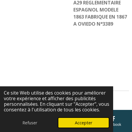
A29 REGLEMENTAIRE
ESPAGNOL MODELE
1863 FABRIQUE EN 1867
A OVIEDO N°3389
Ce site Web utilise des cookies pour améliorer
votre expérience et afficher des publicités
Cgv
personnalisées. En cliquant sur "Accepter", vous
consentez à l'utilisation de tous les cookies.
Refuser
Accepter
E-mail
Téléphone
Carte
Facebook