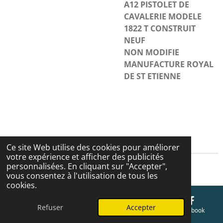
A12 PISTOLET DE
CAVALERIE MODELE
1822 T CONSTRUIT
NEUF
NON MODIFIE
MANUFACTURE ROYAL
DE ST ETIENNE
Ce site Web utilise des cookies pour améliorer
votre expérience et afficher des publicités
personnalisées. En cliquant sur "Accepter",
Cgv
vous consentez à l'utilisation de tous les
cookies.
Refuser
Accepter
E-mail
Téléphone
Carte
Facebook